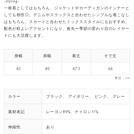
-styling-
一枚着としてはもちろん、ジャケットやカーディガンのインナーと
しても相性◎。デニムやスラックスと合わせたシンプルな着こなし
はもちろん、スカートと合わせたミックススタイルにもおすすめ。
配色が程よいアクセントになり、春先〜季節の変わり目のレイヤー
ドにも大活躍します。
身幅
肩幅
着丈
そで丈
45
40
47.5
66
単位：cm
カラー
ブラック、 アイボリー、 ピンク、 グレー
素材表記
レーヨン89%、ナイロン11%
伸縮性
あり