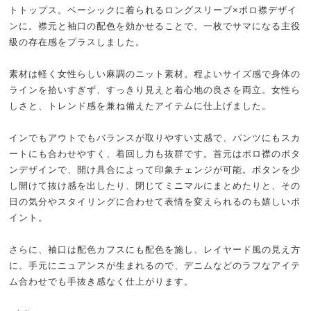
トトップス。ベーシックに着られるロングスリーブ×ポロ襟デザイ
ンに。襟元と袖口の配色を効かせることで、一枚でサマになる主役
級の存在感をプラスしました。
素材は軽く女性らしい麻調のニット素材。程よいサイズ感で身体の
ラインを拾いすぎず、すっきり見えと着心地の良さを両立。女性ら
しさと、トレンド感を兼ね備えたアイテムに仕上げました。
インでもアウトでもバランスが取りやすい丈感で、パンツにもスカ
ートにも合わせやすく、着回し力も抜群です。首元はポロ襟のボタ
ンデザインで、開け具合によって印象チェンジが可能。ボタンを少
し開けて抜け感を出したり、閉じてミニマルにまとめたりと、その
日の気分やスタイリングに合わせて表情を変えられるのも嬉しいポ
イント。
さらに、袖口は配色カフスにも配色を施し、レイヤード風の見え方
に。手元にニュアンスが生まれるので、デニムなどのラフなアイテ
ム合わせでも手抜き感なく仕上がります。