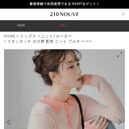
新規登録で次回使用できる1000PTをゲット！
0
NEW
SALE
HOME
>
トップス
>
ニット/セーター
> リネンタッチ ポロ襟 配色 ニット プルオーバー