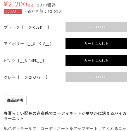
¥2,200
20 PT獲得
税込
53%OFF
（値引き額：¥
2,530
）
SOLD OUT
ブラック【__S-00BK__】
カートに入れる
アイボリー【__S-19IV__】
カートに入れる
ピンク【__S-14PK__】
SOLD OUT
グレー【__S-21GRY__】
商品説明
春夏らしい配色の存在感でコーディネートが華やかに決まるバイカ
ラーニット
配色ディテールで、コーディネートをアップデートしてくれるニッ