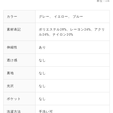
単位：cm
カラー
グレー、 イエロー、 ブルー
素材表記
ポリエステル28%、レーヨン26%、アクリ
ル26%、ナイロン20%
伸縮性
あり
透け感
なし
裏地
なし
光沢
なし
ポケット
なし
洗濯方法
手洗い可