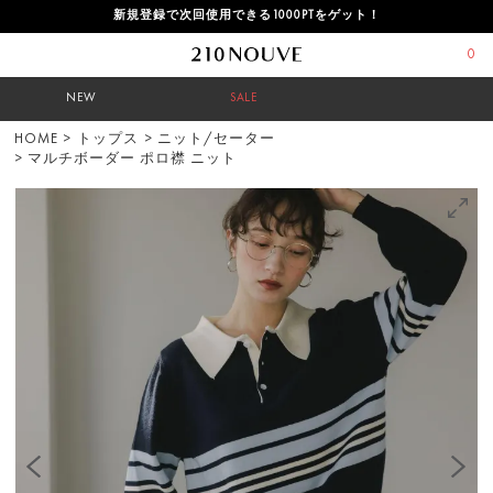
新規登録で次回使用できる1000PTをゲット！
0
NEW
SALE
HOME
>
トップス
>
ニット/セーター
> マルチボーダー ポロ襟 ニット