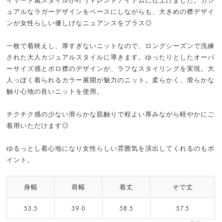
イヤード風スタイルが叶うトレンドアイテムに仕上げました。カジ
ュアルなラガーデザインをベースにしながらも、大きめの襟デザイ
ンが女性らしい優しげなニュアンスをプラス◎
一枚で着映えし、厚すぎないニットなので、ロングシーズンで洗練
された大人カジュアルスタイルに導きます。ゆったりとしたオーバ
ーサイズ感とポロ襟のデザインが、ラフなスタイリングを実現。大
人っぽく着られるカラー展開が魅力のニット。柔らかく、滑らかな
触り心地の良いニットを使用。
チクチク感の少ない滑らかな肌触りで程よい厚みながら軽やかにご
着用いただけます◎
ゆるっとし着心地になり女性らしい雰囲気を演出してくれるのもポ
イント。
身幅
肩幅
着丈
そで丈
53.5
39.0
58.5
57.5