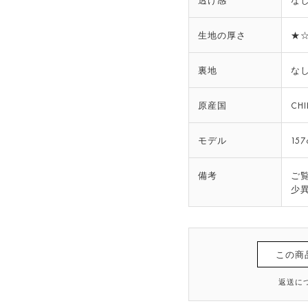
透け感
な
生地の厚さ
★
裏地
な
原産国
CH
モデル
157
備考
ご
少
この商
返送に