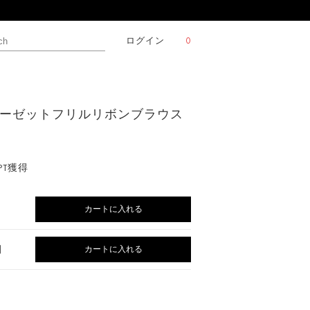
ログイン
0
】ジョーゼットフリルリボンブラウス
 PT獲得
カートに入れる
カートに入れる
】