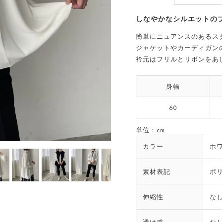
しなやかなシルエットの
簡単にニュアンスのあるス
ジャケットやカーディガン
衿元はフリルとリボンをあ
身幅
60
単位：cm
カラー
ホ
素材表記
ポリ
伸縮性
な