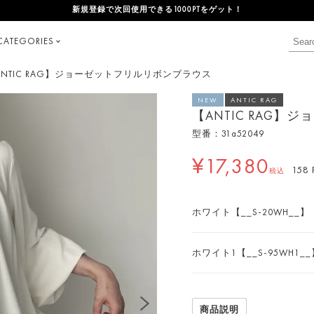
新規登録で次回使用できる1000PTをゲット！
CATEGORIES
【ANTIC RAG】ジョーゼットフリルリボンブラウス
NEW
ANTIC RAG
【ANTIC RAG
型番：31a52049
¥17,380
158
税込
ホワイト【__S-20WH__】
ホワイト1【__S-95WH1__
商品説明